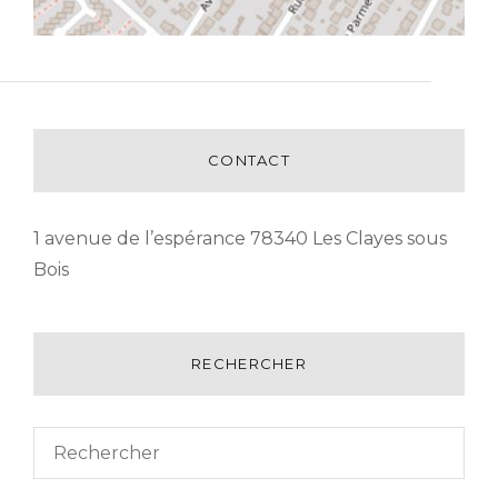
CONTACT
1 avenue de l’espérance 78340 Les Clayes sous
Bois
RECHERCHER
Search
SEAR
for: