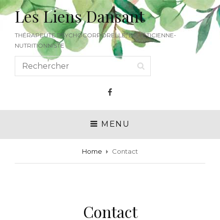
Les Liens Dansant
THÉRAPEUTE PSYCHOCORPORELLE, DIÉTÉTICIENNE-
NUTRITIONNISTE
Search
SEARCH
for:
Facebook
MENU
Home
Contact
Contact