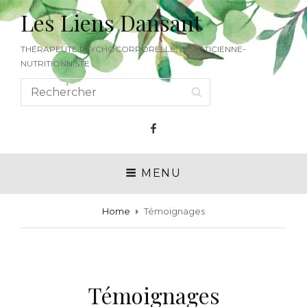
Les Liens Dansant
THÉRAPEUTE PSYCHOCORPORELLE, DIÉTÉTICIENNE-
NUTRITIONNISTE
Search
SEARCH
for:
Facebook
MENU
Home
Témoignages
Témoignages