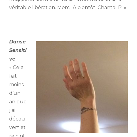
véritable libération. Merci. A bientôt. Chantal P. »
Danse
Sensiti
ve
:
« Cela
fait
moins
d’un
an que
j ai
décou
vert et
rejoint