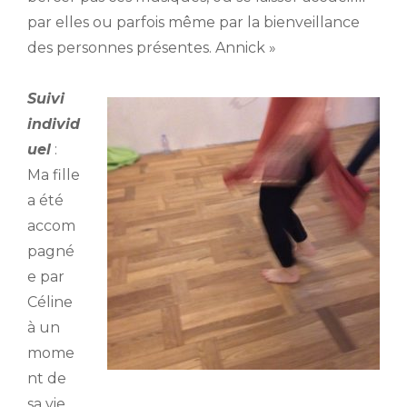
par elles ou parfois même par la bienveillance
des personnes présentes. Annick »
Suivi
individ
uel
:
Ma fille
a été
accom
pagné
e par
Céline
à un
mome
nt de
sa vie