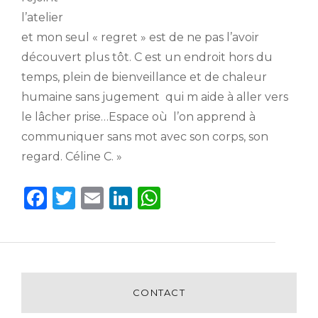
l’atelier
et mon seul « regret » est de ne pas l’avoir
découvert plus tôt. C est un endroit hors du
temps, plein de bienveillance et de chaleur
humaine sans jugement qui m aide à aller vers
le lâcher prise…Espace où l’on apprend à
communiquer sans mot avec son corps, son
regard. Céline C. »
F
T
E
Li
W
a
w
m
n
h
c
it
ai
k
a
e
te
l
e
ts
b
r
dI
A
CONTACT
o
n
p